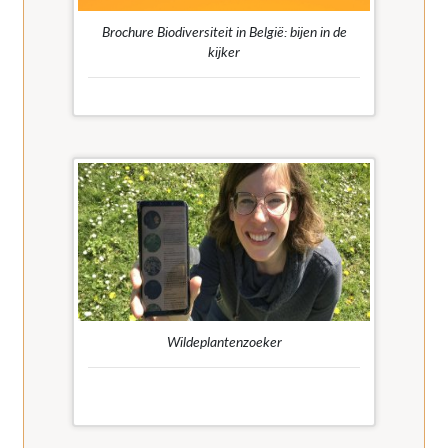
Brochure Biodiversiteit in België: bijen in de
kijker
Educatieve brochure over bijen en hun belang.
Hun aanwezigheid in de natuur is cruciaal. Als
belangrijkste bestuivers spelen ze een hoofdrol
in het behoud en het evenwicht van de meeste
ecosystemen.
Wildeplantenzoeker
Ga op zoek naar wilde planten in je buurt.