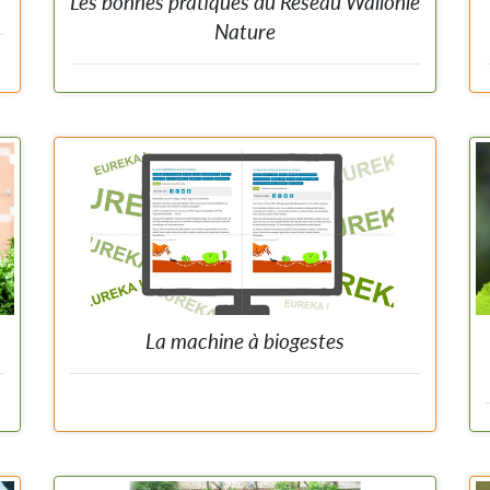
Les bonnes pratiques du Réseau Wallonie
Nature
s
e
Des exemples d'actions à accomplir pour accueillir un
s
peu plus de biodiversité dans votre espace proche.
a
s
s
s
r
La machine à biogestes
e
Moteur habile de recherche parmi 1001 actions pour la
s
biodiversité afin de trouver celles qui vous vont comme
r
un gant.
,