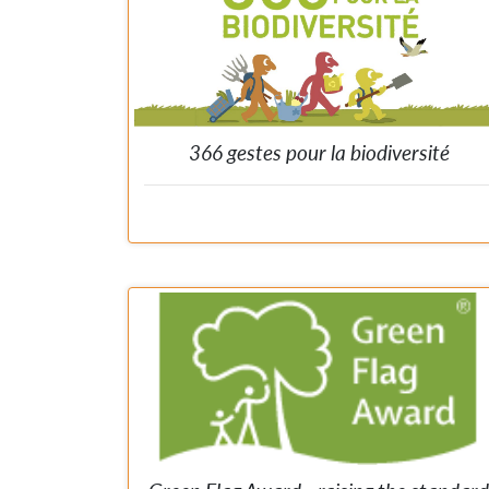
366 gestes pour la biodiversité
Petit livre avec 366 conseils créatifs, éducatifs ou drôle
pour vous donner envie de découvrir et d’agir toujour
plus pour protéger la biodiversité.