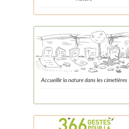
Outil local et participatif visant à maintenir, développe
et restaurer la biodiversité au niveau communal.
Accueillir la nature dans les cimetières
Offrir des espaces favorables au développemen
d'espèces sauvages.