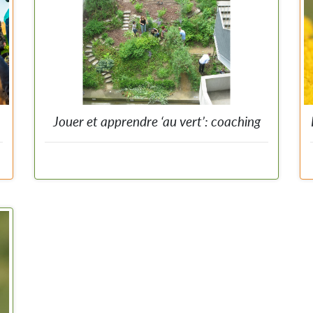
t
n
a
b
n
e
Jouer et apprendre ‘au vert’: coaching
e
Coaching pédagogique et technique pour verduriser des
s
cours de récré, des plaines, des espaces extérieurs pour
s
les structures d’accueil, les espaces publics. Des conseils
a
sur toutes les étapes du processus: pour développer une
s
vision, mettre en place un programme participatif,
t
redessiner les courbes du terrain, le choix des plantes,
n
l’enseignement en extérieur.
u