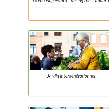
Green Flag Award - raising the standard
Label de qualité international pour les parcs et espace
verts gérés de manière durable. Un guide avec une vu
d'ensemble des différents aspects guide le
gestionneurs dans l'amélioration de l'espace. L
biodiversité est l'un des critères. Les candidat
reçoivent chaque année des commentaire
professionnels. À partir de 2021, les petits jardin
communautaires peuvent également applique
gratuitement.
Jardin intergénérationnel
Un jardin où la solitude ne prend pas racine. Un espac
partagé, en plein air, riche en nature, où jeunes et moin
jeunes peuvent réfléchir ensemble, construire, récolte
les fruits de leur culture. Un havre de paix pour y jouer