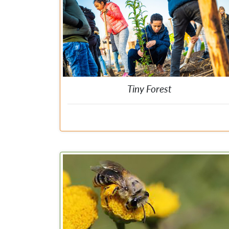
apprendre, manger, vous reposer ou simplemen
profiter. Les voisins y donnent un coup de main si bie
que les oiseaux, les papillons et autres garants de l
biodiversité s’y sentent aussi chez eux. Sur le site we
vous trouvez des exemples des projets et u
documentaire. Une publication inspirante avec plein d
photos existe en néerlandais.
Tiny Forest
Une Tiny Forest est une forêt indigène dense de la taill
d’un terrain de tennis. Un endroit agréable pour le
papillons, les oiseaux, les abeilles, les petits mammifère
et les humains. Les enfants apprennent à connaître l
nature belge et ce, dans un endroit en plein air. Et le
habitants peuvent se rencontrer dans un endroi
agréable et sain. Par planter des Tiny Forest o
promouvoit la biodiversité, les actions en faveur d
climat et la qualité de vie des citoyens.