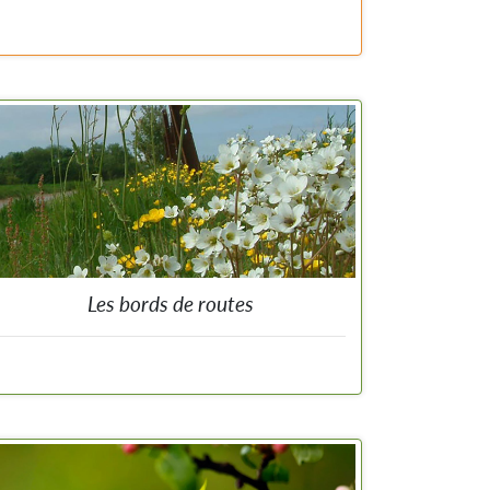
Rejoignez le mouvement #EnsemblePourLaBiodiversité
et oeuvrez avec nous pour promouvoir l'importance de
la biodiversité et agir pour sa préservation. Contactez-
nous via marc.peeters@naturalsciences.be.
Les bords de routes
Des bonnes pratiques pour la gestion de ces zones
souvent riches en espèces animales et végétales.