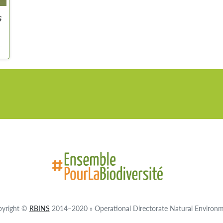
s
s
s
t
pyright ©
RBINS
2014–2020 » Operational Directorate Natural Environ