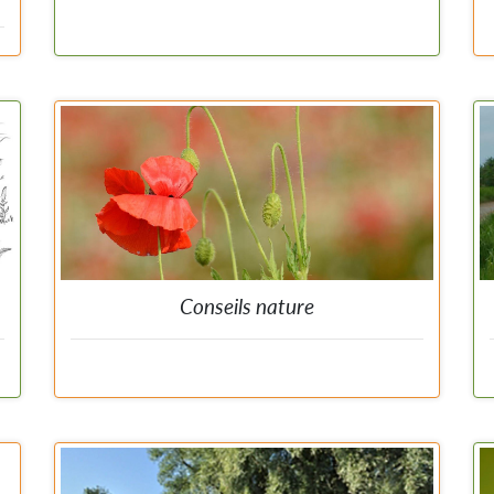
Conseils pour sauvegarder les populations d'abeilles et
d'insectes butineurs en Wallonie.
r
Conseils nature
t
Préserver la nature et favoriser la biodiversité passe
par chacun d'entre nous. Natagora vous conseille et
vous encourage à gérer vos terrains de manière
écologique. En quelques gestes, transformez votre
jardin, façade, terrasse ou balcon en un lieu accueillant
pour la faune et la flore sauvages.