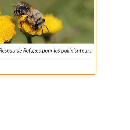
Réseau de Refuges pour les pollinisateurs
Vous voulez devenir un refuge pour les pollinisateurs?
Adhérez à la charte et rejoignez ainsi le réseau
transfrontalier de refuges pour les pollinisateurs! 11
fiches pratiques permettent de réaliser des
aménagements favorables aux pollinisateurs dans votre
jardin!