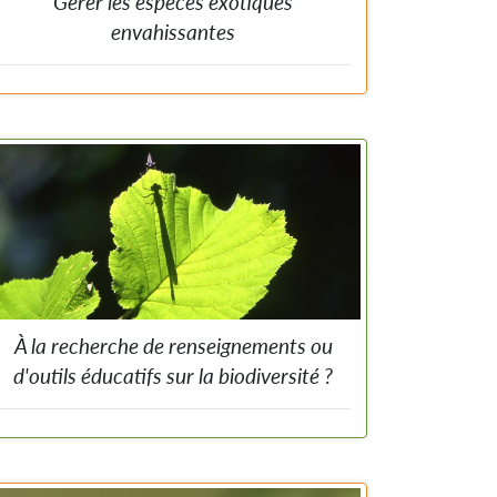
Gérer les espèces exotiques
envahissantes
Participez aux actions de prévention et de régulation.
À la recherche de renseignements ou
d'outils éducatifs sur la biodiversité ?
Visitez la section d'information de ce site web. Vous y
trouverez plein de liens web, brochures et autres outils
d'information sur la biodiversité.