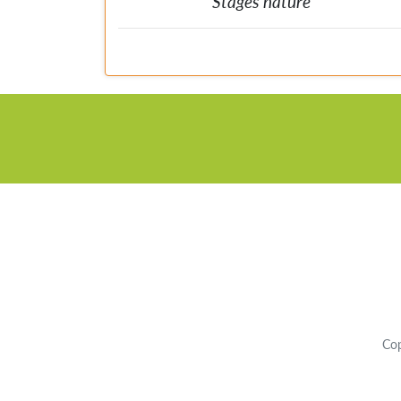
Stages nature
Pour créer un lien positif à la nature, apprendre à l
connaître et développer chez les enfants l'envie de l
protéger. Nos stages sont didactiques mais avant tou
ludiques et divertissants. Nous portons également un
attention particulière à la communication et au clima
dans le groupe, collaboratif et bienveillant.
Co