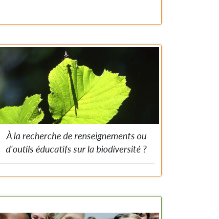
Petit livre avec 366 conseils créatifs, éducatifs ou drôles
pour vous donner envie de découvrir et d’agir toujours
plus pour protéger la biodiversité.
À la recherche de renseignements ou
d'outils éducatifs sur la biodiversité ?
Visitez la section d'information de ce site web. Vous y
trouverez plein de liens web, brochures et autres outils
d'information sur la biodiversité.