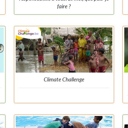
faire ?
a
e
Découvrez des gestes simples et leurs effets sur la
faune et la flore.
Climate Challenge
Site sur le climat avec un chapitre dédié à la
biodiversité. Groupe cible : 15-18 ans.
a