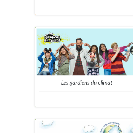
Moteur habile de recherche parmi 1001 actions pour l
biodiversité afin de trouver celles qui vous vont comm
un gant.
Les gardiens du climat
Site sur le climat avec un chapitre dédié à l
biodiversité. Groupe cible : 10-14 ans.