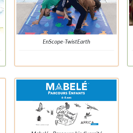
EnScope-TwistEarth
e
.
Le TwistEarth d'EnScope est un quizz qui teste vos
e
connaissances générales en développement durable
s
mais aussi vos compétences physiques sur un plateau
s
de type ""Twister"". Prenez contact avec l'équipe pour le
TwistEarth.