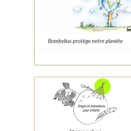
Bombylius protège notre planète
Grâce à ce carnet, les enfants découvrent de manièr
ludique ce qu'est la biodiversité et ce qu'elle nous offre
Et que notre biodiversité est en danger. À l'aide d
planches à colorier, d'énigmes et de jeux, nous montron
aux enfants comment ils peuvent, par des geste
simples, donner un coup de pouce à la biodiversité.